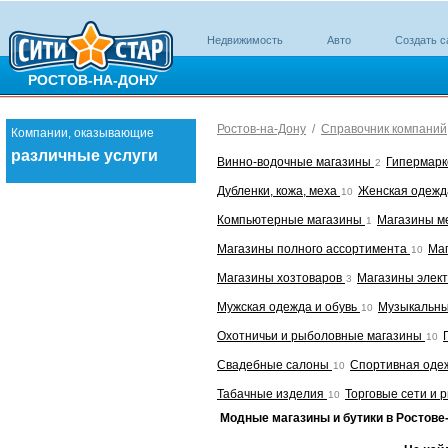
Недвижимость
Авто
Создать с
РОСТОВ-НА-ДОНУ
Ростов-на-Дону
/
Справочник компаний
Компании, оказывающие
различные услуги
Винно-водочные магазины
Гипермар
2
Дубленки, кожа, меха
Женская одежд
10
Компьютерные магазины
Магазины м
1
Магазины полного ассортимента
Ма
10
Магазины хозтоваров
Магазины элек
3
Мужская одежда и обувь
Музыкальны
10
Охотничьи и рыболовные магазины
10
Свадебные салоны
Спортивная оде
10
Табачные изделия
Торговые сети и 
10
Модные магазины и бутики в Ростове