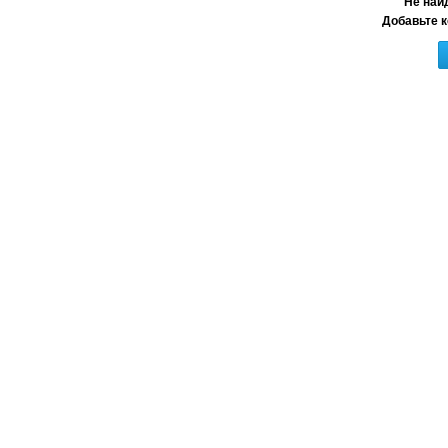
Не най
Добавьте к